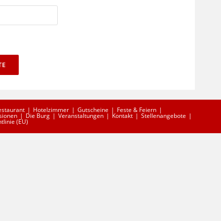
TE
estaurant
Hotelzimmer
Gutscheine
Feste & Feiern
sionen
Die Burg
Veranstaltungen
Kontakt
Stellenangebote
tlinie (EU)