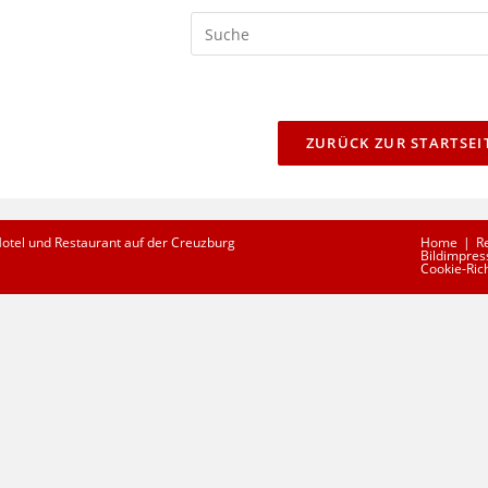
Search
this
website
ZURÜCK ZUR STARTSEI
Hotel und Restaurant auf der Creuzburg
Home
R
Bildimpres
Cookie-Rich