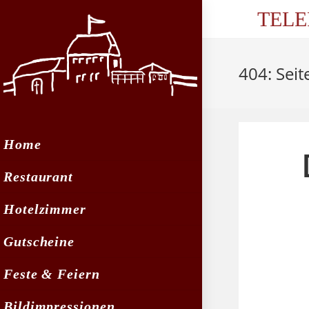
Zum
TELE
Inhalt
springen
404: Seit
Home
Restaurant
Hotelzimmer
Gutscheine
Feste & Feiern
Bildimpressionen