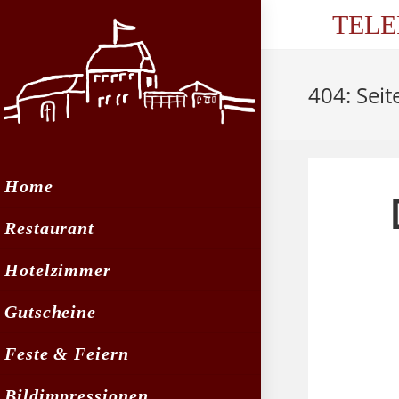
Zum
TELE
Inhalt
springen
404: Seit
Home
Restaurant
Hotelzimmer
Gutscheine
Feste & Feiern
Bildimpressionen