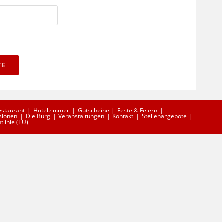
TE
estaurant
Hotelzimmer
Gutscheine
Feste & Feiern
sionen
Die Burg
Veranstaltungen
Kontakt
Stellenangebote
tlinie (EU)