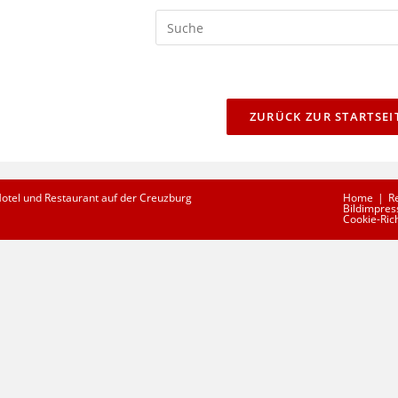
Search
this
website
ZURÜCK ZUR STARTSEI
Hotel und Restaurant auf der Creuzburg
Home
R
Bildimpres
Cookie-Rich