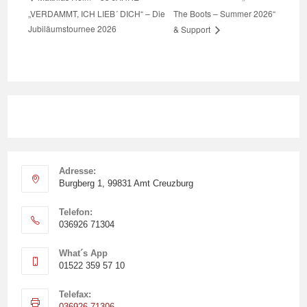
„VERDAMMT, ICH LIEB´ DICH“ – Die
The Boots – Summer 2026“
Jubiläumstournee 2026
& Support
Adresse:
Burgberg 1, 99831 Amt Creuzburg
Opens
in
Telefon:
036926 71304
a
Opens
new
in
What´s App
tab
01522 359 57 10
your
Opens
application
in
Telefax:
036926 71306