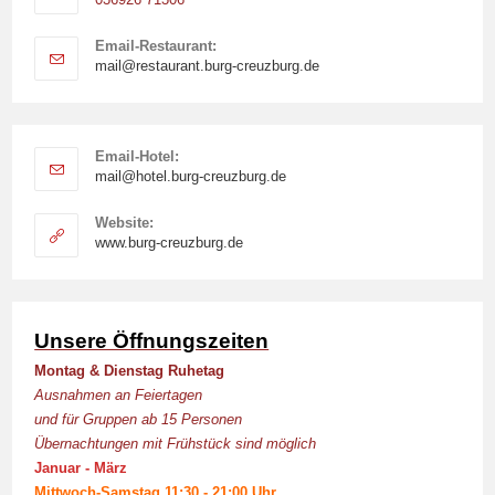
your
application
Email-Restaurant:
Opens
mail@restaurant.burg-creuzburg.de
in
your
application
Email-Hotel:
Opens
mail@hotel.burg-creuzburg.de
in
your
Website:
application
Opens
www.burg-creuzburg.de
in
a
new
tab
Unsere Öffnungszeiten
Montag & Dienstag Ruhetag
Ausnahmen an Feiertagen
und für Gruppen ab 15 Personen
Übernachtungen mit Frühstück sind möglich
Januar - März
Mittwoch-Samstag 11:30 - 21:00 Uhr